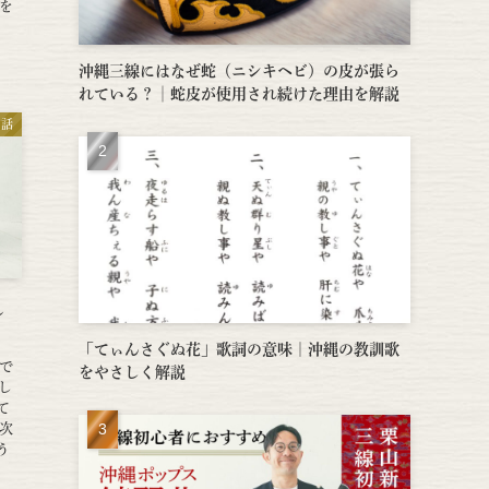
を
沖縄三線にはなぜ蛇（ニシキヘビ）の皮が張ら
れている？│蛇皮が使用され続けた理由を解説
の話
し
「てぃんさぐぬ花」歌詞の意味｜沖縄の教訓歌
で
をやさしく解説
欲し
て
次
う