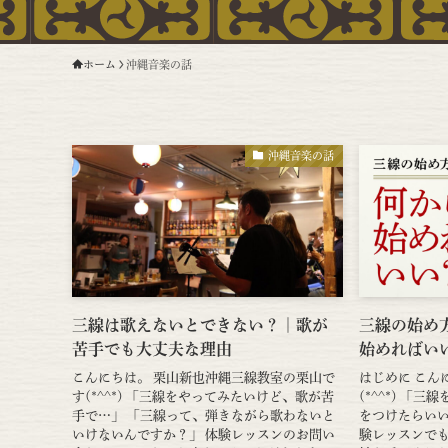
ホーム
沖縄音楽の話
沖縄音楽の話
三線は歌えないとできない？｜歌が
三線の始め
苦手でも大丈夫な理由
始めればい
こんにちは。 栗山新也沖縄三線教室の栗山で
はじめに こん
す(*^^*) 「三線をやってみたいけど、歌が苦
(*^^*) 「
手で…」 「三線って、弾きながら歌わないと
をつけたらいい
いけないんですか？」 体験レッスンのお問い
験レッスンでも