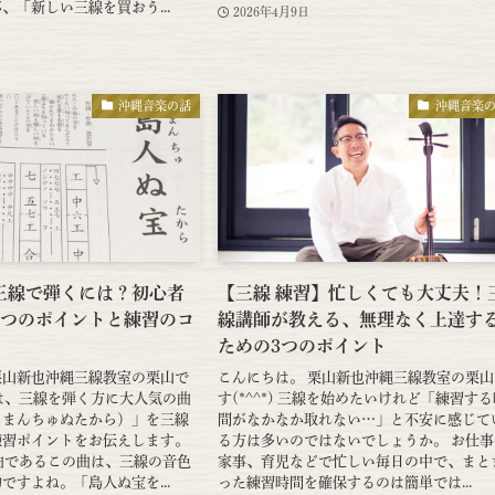
、「新しい三線を買おう...
2026年4月9日
沖縄音楽の話
沖縄音楽
三線で弾くには？初心者
【三線 練習】忙しくても大丈夫！
3つのポイントと練習のコ
線講師が教える、無理なく上達す
ための3つのポイント
栗山新也沖縄三線教室の栗山で
こんにちは。 栗山新也沖縄三線教室の栗山
今回は、三線を弾く方に大人気の曲
す(*^^*) 三線を始めたいけれど「練習す
しまんちゅぬたから）」を三線
間がなかなか取れない…」と不安に感じて
練習ポイントをお伝えします。
る方は多いのではないでしょうか。 お仕事
表曲であるこの曲は、三線の音色
家事、育児などで忙しい毎日の中で、まと
ですよね。「島人ぬ宝を...
った練習時間を確保するのは簡単では...