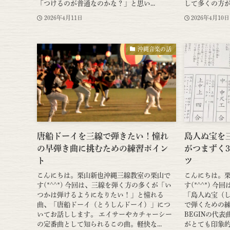
「つけるのが普通なのかな？」と思い...
して多くの方が
2026年4月11日
2026年4月10日
沖縄音楽の話
唐船ドーイを三線で弾きたい！憧れ
島人ぬ宝を
の早弾き曲に挑むための練習ポイン
がつまずく
ト
ツ
こんにちは。栗山新也沖縄三線教室の栗山で
こんにちは。
す(*^^*) 今回は、三線を弾く方の多くが「い
す(*^^*) 
つかは弾けるようになりたい！」と憧れる
「島人ぬ宝（
曲、「唐船ドーイ（とうしんドーイ）」につ
で弾くための
いてお話しします。 エイサーやカチャーシー
BEGINの代
の定番曲として知られるこの曲。軽快な...
がとても印象的