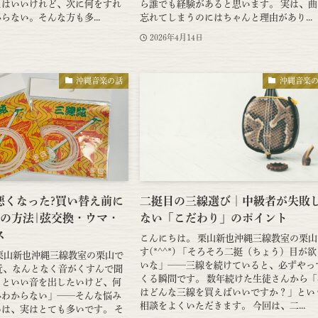
たはいいけれど、次に何をすれ
ら誰でも経験があると思います。 実は、曲
らない。そんな方も多...
忘れてしまうのにはちゃんと理由があり...
2026年4月14日
沖縄音楽の話
沖縄音楽
悪くなった?買い替え前に
二挺目の三線選び｜中級者が失敗
つの方法|弦交換・ウマ・
ない「こだわり」のポイント
ス
こんにちは。 栗山新也沖縄三線教室の栗山
す(*^^*) 「そろそろ二挺（ちょう）目が
栗山新也沖縄三線教室の栗山で
いな」——三線を続けていると、必ずやっ
「最近、なんとなく音がくすんで聞
くる瞬間です。 数年続けた生徒さんから「
っといい音を出したいけど、何
はどんな三線を買えばいいですか？」とい
かわからない」——そんな悩み
相談をよくいただきます。 今回は、二...
は、実はとても多いです。 そ