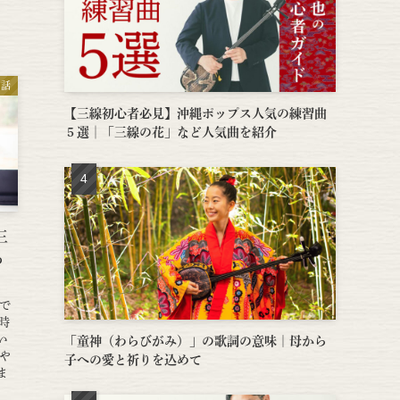
の話
【三線初心者必見】沖縄ポップス人気の練習曲
５選│「三線の花」など人気曲を紹介
三
る
で
る時
い
「童神（わらびがみ）」の歌詞の意味｜母から
や
子への愛と祈りを込めて
ま