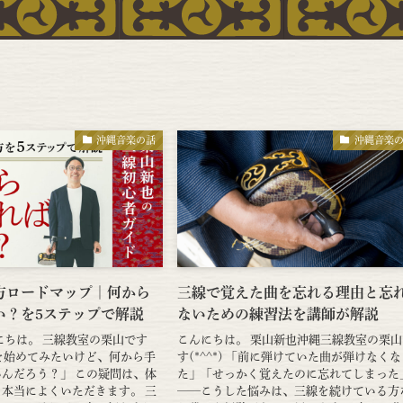
沖縄音楽の話
沖縄音楽
方ロードマップ｜何から
三線で覚えた曲を忘れる理由と忘
い？を5ステップで解説
ないための練習法を講師が解説
にちは。 三線教室の栗山です
こんにちは。 栗山新也沖縄三線教室の栗山
三線を始めてみたいけど、何から手
す(*^^*) 「前に弾けていた曲が弾けなく
んだろう？」 この疑問は、体
た」「せっかく覚えたのに忘れてしまった
本当によくいただきます。 三
——こうした悩みは、三線を続けている方