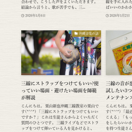
合わせで、こうした声をよくいただきます。
線を手に入れ
結論から言うと、歌が苦手でも、三...
ばいいのかわか
2026年5月6日
2026年5月2日
沖縄音楽の話
三線にストラップをつけてもいい?使
三線の音が
っていい場面・避けたい場面を師範
試したい3
が解説
メンテナン
こんにちは。 栗山新也沖縄三線教室の栗山で
こんにちは。 
す(*^^*) 「三線にストラップをつけてもいい
す(*^^*) 
ですか？」 これは生徒さんからよくいただく
こえる」「も
質問のひとつです。 三線ライブなどでストラ
をしたらいい
ップをつけて弾いている人を見かけると、
を持つ生徒さん