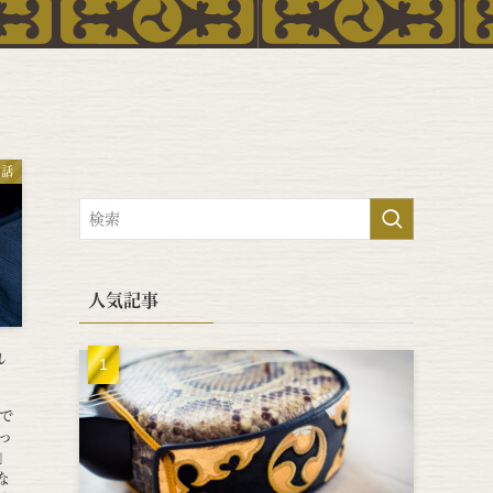
の話
人気記事
れ
で
なっ
」
な