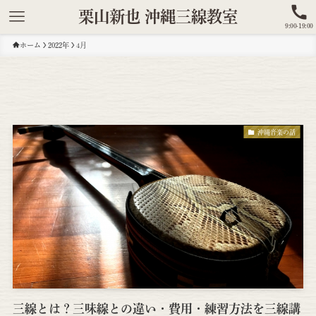
栗山新也 沖縄三線教室
9:00-19:00
ホーム
2022年
4月
沖縄音楽の話
三線とは？三味線との違い・費用・練習方法を三線講