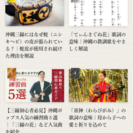
沖縄三線にはなぜ蛇（ニシ
「てぃんさぐぬ花」歌詞の
キヘビ）の皮が張られてい
意味｜沖縄の教訓歌をやさ
る？│蛇皮が使用され続け
しく解説
た理由を解説
【三線初心者必見】沖縄ポ
「童神（わらびがみ）」の
ップス人気の練習曲５選
歌詞の意味｜母から子への
│「三線の花」など人気曲
愛と祈りを込めて
を紹介