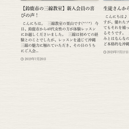
【鈴鹿市の三線教室】新入会員の喜
生徒さんか
びの声！
こんにちは♪
すが、優れた
こんにちは。 三線教室の栗山です(*^^*) 今
てもそれを補
日、鈴鹿市から40代女性の方が体験レッスン
るそうです。
にお越しくださいました。 三線は初めての経
みとはなんな
験とのことでしたが、レッスンを通じて沖縄
ど本格的な沖縄音
三線の魅力に触れていただき、その日のうち
にご入会...
2019年7月17日
2019年7月20日