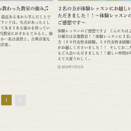
ら教わった教室の強み♫
２名の方が体験レッスンにお越し
ただきました！！～体験レッスン
 最近ある本から学んだことで
ご感想です～
ブランドは、欠点があったとし
ってあまりある強みを持ってい
体験レッスンのご感想です♪ こんにちは
 当教室におきかえてみると、強
日曜日は京都教室！！体験レッスンに２名
のか…私は漠然と、古典音楽な
方（６０代女性未経験、５０代女性未経験
楽...
がお越しくださいました！！ そしてお二
もご入会いただきました！！新しい仲間が
えて大変うれしく...
2019年7月15日
1
2