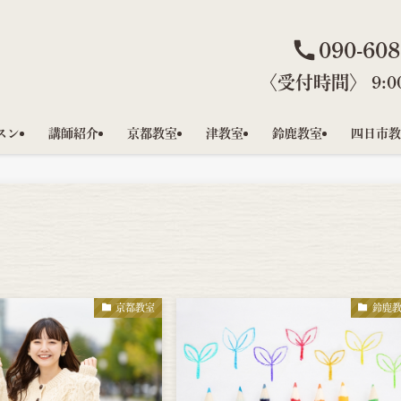
090-608
〈受付時間〉 9:00
スン
講師紹介
京都教室
津教室
鈴鹿教室
四日市教
京都教室
鈴鹿