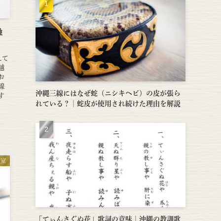
触
えて
越
お
線
沖縄三線にはなぜ蛇（ニシキヘビ）の皮が張ら
す
れている？│蛇皮が使用され続けた理由を解説
教室
「てぃんさぐぬ花」歌詞の意味｜沖縄の教訓歌