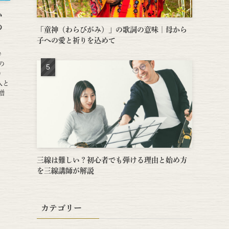
い
の
「童神（わらびがみ）」の歌詞の意味｜母から
子への愛と祈りを込めて
♪
の
）
人と
増
三線は難しい？初心者でも弾ける理由と始め方
を三線講師が解説
カテゴリー