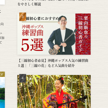
をやさしく解説
に
に向
長
い
参加
て
【三線初心者必見】沖縄ポップス人気の練習曲
５選│「三線の花」など人気曲を紹介
教室