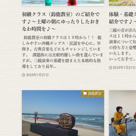
初級クラス（鈴鹿教室）のご紹介で
体験・基礎
す♪～土曜の朝にゆったりしたおき
紹介です♪
なわ時間を♪～
三線の音が出
スは１１時か
鈴鹿教室の初級クラスは１０時から！！ 親
演奏について
しみやすい沖縄ポップス・民謡を中心に、早
の持ち方と姿
弾き、古典音楽などにもチャレンジしていま
いたします。
す。 課題曲には比較的優しい曲を選んでいま
いって左手で...
すが、三線演奏の基礎を踏まえた本格的な指
導をしており長年...
2019年7月27日
2019年7月27日
鈴鹿教室