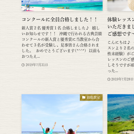
コンクールに全員合格しました！！
体験レッス
いただきま
新人賞２名 優秀賞１名 合格しました♪ 嬉し
ご感想です
いお知らせです！！ 沖縄で行われる古典芸能
コンクールの新人賞と優秀賞に当教室から合
こんにちは♪ 
わせて３名が受験し、見事皆さん合格されま
スンより２名の
した。 おめでとうございます(*^^*) 以前も
性未経験）がご
おつたえ...
レッスンのご
しそうですが頑
2019年7月31日
った...
2019年7月28日
鈴鹿教室