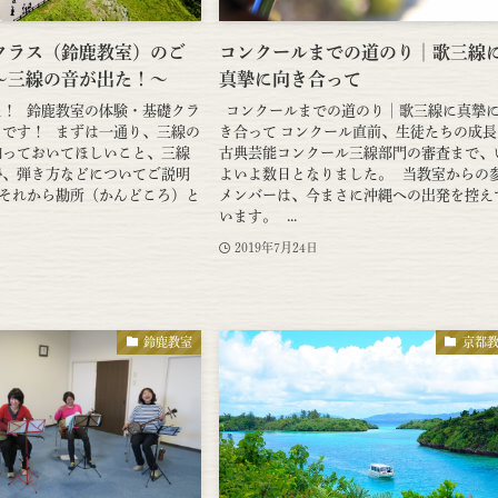
クラス（鈴鹿教室）のご
コンクールまでの道のり│歌三線
～三線の音が出た！～
真摯に向き合って
た！ 鈴鹿教室の体験・基礎クラ
コンクールまでの道のり│歌三線に真摯
らです！ まずは一通り、三線の
き合って コンクール直前、生徒たちの成
知っておいてほしいこと、三線
古典芸能コンクール三線部門の審査まで、
勢、弾き方などについてご説明
よいよ数日となりました。 当教室からの
 それから勘所（かんどころ）と
メンバーは、今まさに沖縄への出発を控え
います。 ...
2019年7月24日
鈴鹿教室
京都