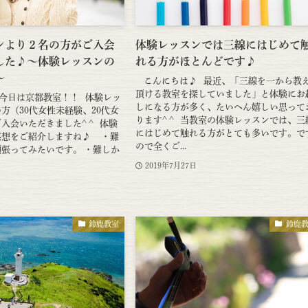
ンより２名の方がご入会
体験レッスンでは三線にはじめて
した♪〜体験レッスンの
れる方がほとんどです♪
〜
こんにちは♪ 最近、「三線を一から教
頂ける教室を探していました」と体験にお
今日は京都教室！！ 体験レッ
しになる方が多く、たいへん嬉しい思って
方（30代女性未経験、20代女
ります^ ^ 当教室の体験レッスンでは、三
入会いただきました^ ^ 体験
にはじめて触れる方がとても多いです。で
感想をご紹介しますね♪ ・難
ので全くご...
張ってみたいです。 ・難しか
2019年7月27日
鈴鹿教室
鈴鹿