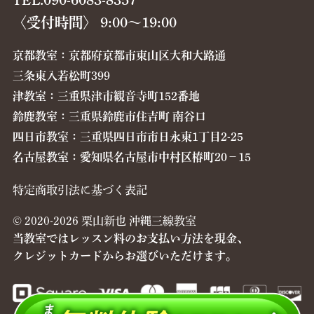
TEL.090-6083-8357
〈受付時間〉 9:00〜19:00
京都教室：京都府京都市東山区大和大路通
三条東入若松町399
津教室：三重県津市観音寺町152番地
鈴鹿教室：三重県鈴鹿市住吉町 南谷口
四日市教室：三重県四日市市日永東1丁目2-25
名古屋教室：愛知県名古屋市中村区椿町20−15
特定商取引法に基づく表記
© 2020-2026 栗山新也 沖縄三線教室
当教室ではレッスン料のお支払い方法を現金、
クレジットカードからお選びいただけます。