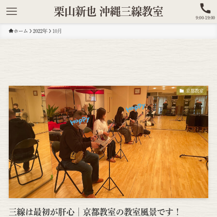
栗山新也 沖縄三線教室
9:00-19:00
ホーム
2022年
10月
京都教室
三線は最初が肝心│京都教室の教室風景です！