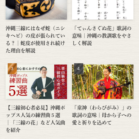
沖縄三線にはなぜ蛇（ニシ
「てぃんさぐぬ花」歌詞の
キヘビ）の皮が張られてい
意味｜沖縄の教訓歌をやさ
る？│蛇皮が使用され続け
しく解説
た理由を解説
【三線初心者必見】沖縄ポ
「童神（わらびがみ）」の
ップス人気の練習曲５選
歌詞の意味｜母から子への
│「三線の花」など人気曲
愛と祈りを込めて
を紹介