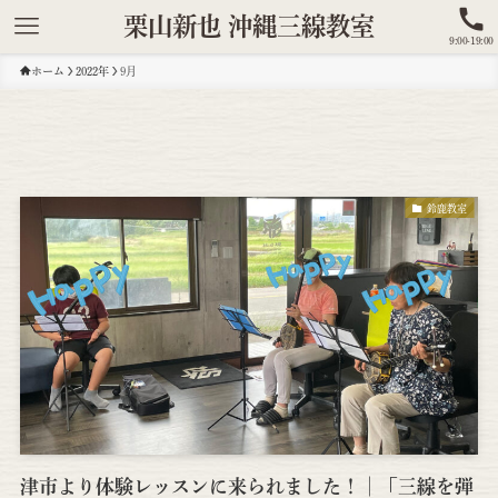
栗山新也 沖縄三線教室
9:00-19:00
ホーム
2022年
9月
鈴鹿教室
津市より体験レッスンに来られました！│「三線を弾