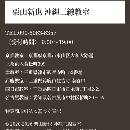
栗山新也 沖縄三線教室
TEL.090-6083-8357
〈受付時間〉 9:00〜19:00
京都教室：京都府京都市東山区大和大路通
三条東入若松町399
津教室：三重県津市観音寺町152番地
鈴鹿教室：三重県鈴鹿市住吉町 南谷口
四日市教室：三重県四日市市日永東1丁目2-25
名古屋教室：愛知県名古屋市中村区椿町20−15
特定商取引法に基づく表記
© 2020-2026 栗山新也 沖縄三線教室