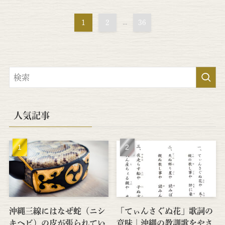
1
2
...
36
人気記事
沖縄三線にはなぜ蛇（ニシ
「てぃんさぐぬ花」歌詞の
キヘビ）の皮が張られてい
意味｜沖縄の教訓歌をやさ