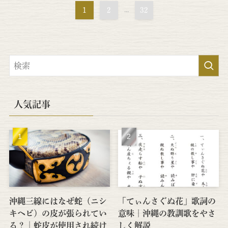
1
2
...
32
人気記事
沖縄三線にはなぜ蛇（ニシ
「てぃんさぐぬ花」歌詞の
キヘビ）の皮が張られてい
意味｜沖縄の教訓歌をやさ
る？│蛇皮が使用され続け
しく解説