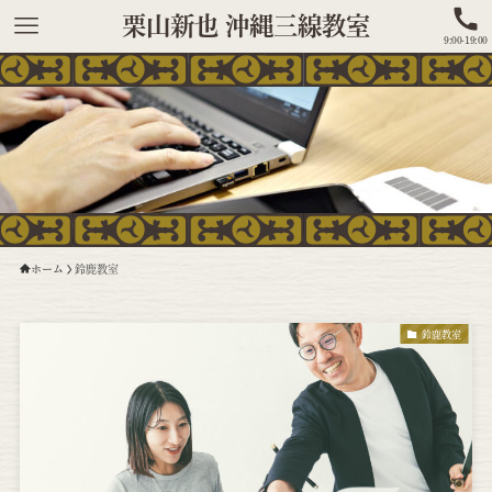
栗山新也 沖縄三線教室
9:00-19:00
ホーム
鈴鹿教室
鈴鹿教室