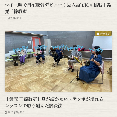
マイ三線で自宅練習デビュー！島人ぬ宝にも挑戦｜鈴
鹿三線教室
2026年7月13日
鈴鹿教室
【鈴鹿 三線教室】息が続かない・テンポが崩れる——
レッスンで取り組んだ解決法
2026年6月23日