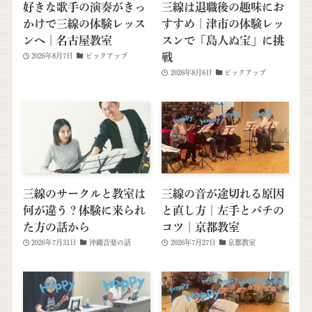
好きな歌手の演奏がきっ
三線は退職後の趣味にお
かけで三線の体験レッス
すすめ｜津市の体験レッ
ンへ｜名古屋教室
スンで「島人ぬ宝」に挑
戦
2026年8月7日
ピックアップ
2026年8月6日
ピックアップ
三線のサークルと教室は
三線の音が途切れる原因
何が違う？体験に来られ
と直し方｜左手とバチの
た方の話から
コツ｜京都教室
2026年7月31日
沖縄音楽の話
2026年7月27日
京都教室