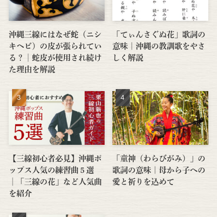
沖縄三線にはなぜ蛇（ニシ
「てぃんさぐぬ花」歌詞の
キヘビ）の皮が張られてい
意味｜沖縄の教訓歌をやさ
る？│蛇皮が使用され続け
しく解説
た理由を解説
【三線初心者必見】沖縄ポ
「童神（わらびがみ）」の
ップス人気の練習曲５選
歌詞の意味｜母から子への
│「三線の花」など人気曲
愛と祈りを込めて
を紹介