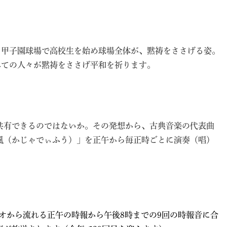
、甲子園球場で高校生を始め球場全体が、黙祷をささげる姿。
べての人々が黙祷をささげ平和を祈ります。
共有できるのではないか。その発想から、古典音楽の代表曲
風（かじゃでぃふう）」を正午から毎正時ごとに演奏（唱）
ジオから流れる正午の時報
から午後8時までの9回の時報音に合