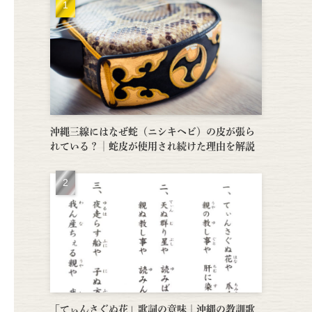
沖縄三線にはなぜ蛇（ニシキヘビ）の皮が張ら
れている？│蛇皮が使用され続けた理由を解説
「てぃんさぐぬ花」歌詞の意味｜沖縄の教訓歌