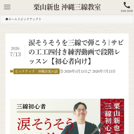
栗山新也 沖縄三線教室
9:00-19:00
ホーム
ピックアップ
涙そうそうを三線で弾こう|サビ
2026
の工工四付き練習動画で段階レ
7/13
ッスン【初心者向け】
2026年5月15日
2026年7月13日
ピックアップ
沖縄音楽の話