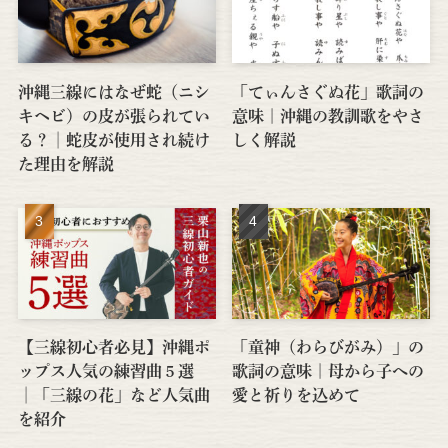
沖縄三線にはなぜ蛇（ニシ
「てぃんさぐぬ花」歌詞の
キヘビ）の皮が張られてい
意味｜沖縄の教訓歌をやさ
る？│蛇皮が使用され続け
しく解説
た理由を解説
【三線初心者必見】沖縄ポ
「童神（わらびがみ）」の
ップス人気の練習曲５選
歌詞の意味｜母から子への
│「三線の花」など人気曲
愛と祈りを込めて
を紹介