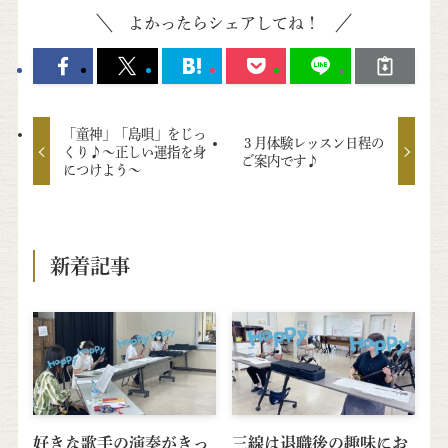
よかったらシェアしてね！
「童神」「島唄」をじっ
３月体験レッスン日程の
くり♪～正しい運指を身
ご案内です♪
につけよう～
新着記事
好きな歌手の演奏がきっ
三線は退職後の趣味にお