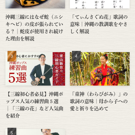
沖縄三線にはなぜ蛇（ニシ
「てぃんさぐぬ花」歌詞の
キヘビ）の皮が張られてい
意味｜沖縄の教訓歌をやさ
る？│蛇皮が使用され続け
しく解説
た理由を解説
【三線初心者必見】沖縄ポ
「童神（わらびがみ）」の
ップス人気の練習曲５選
歌詞の意味｜母から子への
│「三線の花」など人気曲
愛と祈りを込めて
を紹介