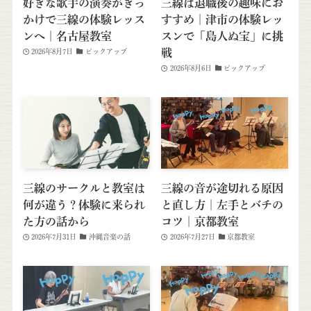
好きな歌手の演奏がきっ
三線は退職後の趣味にお
かけで三線の体験レッス
すすめ｜津市の体験レッ
ンへ｜名古屋教室
スンで「島人ぬ宝」に挑
戦
2026年8月7日
ピックアップ
2026年8月6日
ピックアップ
三線のサークルと教室は
三線の音が途切れる原因
何が違う？体験に来られ
と直し方｜左手とバチの
た方の話から
コツ｜京都教室
2026年7月31日
沖縄音楽の話
2026年7月27日
京都教室