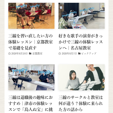
三線を習い直したい方の
好きな歌手の演奏がきっ
体験レッスン｜京都教室
かけで三線の体験レッス
で基礎を見直す
ンへ｜名古屋教室
2026年8月10日
京都教室
2026年8月7日
ピックアップ
三線は退職後の趣味にお
三線のサークルと教室は
すすめ｜津市の体験レッ
何が違う？体験に来られ
スンで「島人ぬ宝」に挑
た方の話から