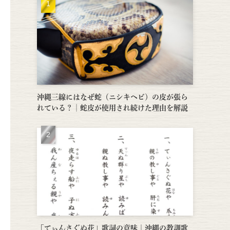
沖縄三線にはなぜ蛇（ニシキヘビ）の皮が張ら
れている？│蛇皮が使用され続けた理由を解説
「てぃんさぐぬ花」歌詞の意味｜沖縄の教訓歌