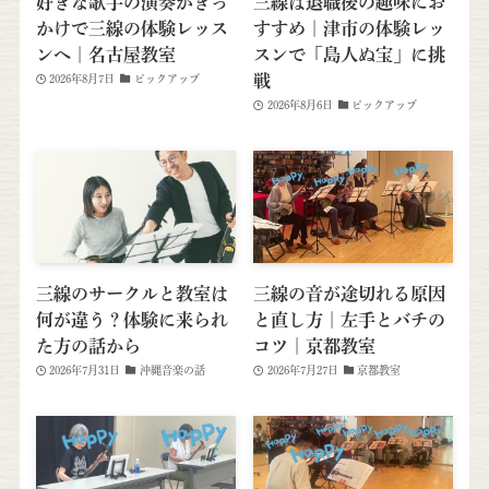
好きな歌手の演奏がきっ
三線は退職後の趣味にお
かけで三線の体験レッス
すすめ｜津市の体験レッ
ンへ｜名古屋教室
スンで「島人ぬ宝」に挑
戦
2026年8月7日
ピックアップ
2026年8月6日
ピックアップ
三線のサークルと教室は
三線の音が途切れる原因
何が違う？体験に来られ
と直し方｜左手とバチの
た方の話から
コツ｜京都教室
2026年7月31日
沖縄音楽の話
2026年7月27日
京都教室