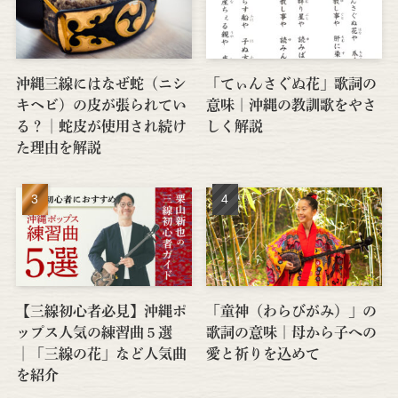
沖縄三線にはなぜ蛇（ニシ
「てぃんさぐぬ花」歌詞の
キヘビ）の皮が張られてい
意味｜沖縄の教訓歌をやさ
る？│蛇皮が使用され続け
しく解説
た理由を解説
【三線初心者必見】沖縄ポ
「童神（わらびがみ）」の
ップス人気の練習曲５選
歌詞の意味｜母から子への
│「三線の花」など人気曲
愛と祈りを込めて
を紹介