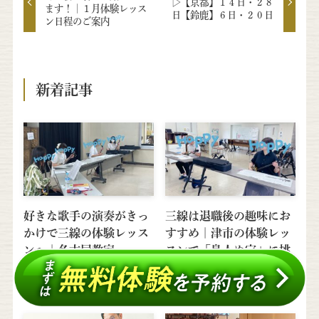
▷【京都】１４日・２８
ます！｜１月体験レッス
日【鈴鹿】６日・２０日
ン日程のご案内
新着記事
好きな歌手の演奏がきっ
三線は退職後の趣味にお
かけで三線の体験レッス
すすめ｜津市の体験レッ
ンへ｜名古屋教室
スンで「島人ぬ宝」に挑
戦
2026年8月7日
ピックアップ
2026年8月6日
ピックアップ