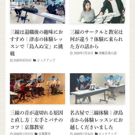
三線は退職後の趣味にお
三線のサークルと教室は
すすめ｜津市の体験レッ
何が違う？体験に来られ
スンで「島人ぬ宝」に挑
た方の話から
戦
2026年7月31日
沖縄音楽の話
2026年8月6日
ピックアップ
三線の音が途切れる原因
名古屋で三線体験｜津島
と直し方｜左手とバチの
市から体験レッスンにお
コツ｜京都教室
越しくださいました
2026年7月27日
京都教室
2026年7月24日
ピックアップ