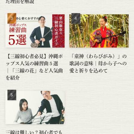
た理由を解説
【三線初心者必見】沖縄ポ
「童神（わらびがみ）」の
ップス人気の練習曲５選
歌詞の意味｜母から子への
│「三線の花」など人気曲
愛と祈りを込めて
を紹介
三線は難しい？初心者でも