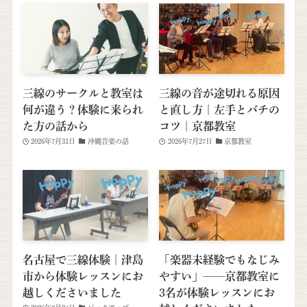
三線のサークルと教室は
三線の音が途切れる原因
何が違う？体験に来られ
と直し方｜左手とバチの
た方の話から
コツ｜京都教室
2026年7月31日
沖縄音楽の話
2026年7月27日
京都教室
名古屋で三線体験｜津島
「楽器未経験でもなじみ
市から体験レッスンにお
やすい」──京都教室に
越しくださいました
3名が体験レッスンにお