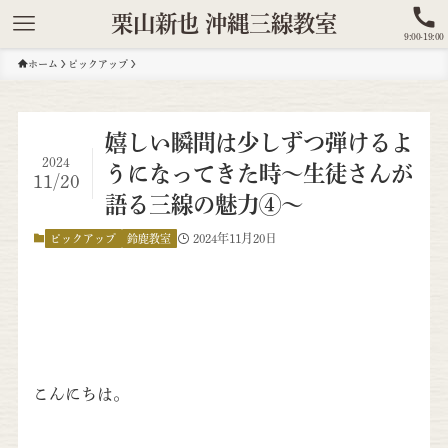
栗山新也 沖縄三線教室
9:00-19:00
ホーム
ピックアップ
嬉しい瞬間は少しずつ弾けるよ
2024
うになってきた時～生徒さんが
11/20
語る三線の魅力④～
2024年11月20日
ピックアップ
鈴鹿教室
こんにちは。