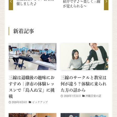
紹介です♪～楽しく三線
催しました♪
が覚えられる～
新着記事
三線は退職後の趣味にお
三線のサークルと教室は
すすめ｜津市の体験レッ
何が違う？体験に来られ
スンで「島人ぬ宝」に挑
た方の話から
戦
2026年7月31日
沖縄音楽の話
2026年8月6日
ピックアップ