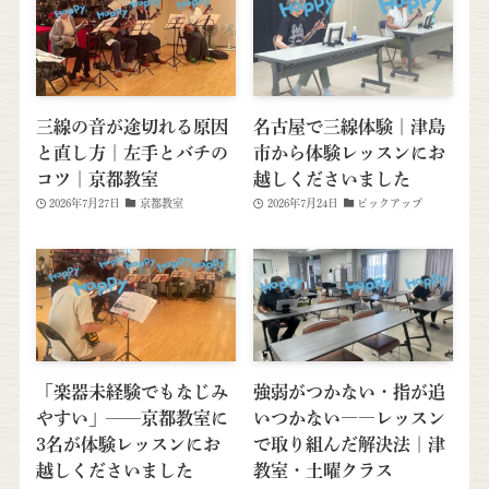
三線の音が途切れる原因
名古屋で三線体験｜津島
と直し方｜左手とバチの
市から体験レッスンにお
コツ｜京都教室
越しくださいました
2026年7月27日
京都教室
2026年7月24日
ピックアップ
「楽器未経験でもなじみ
強弱がつかない・指が追
やすい」──京都教室に
いつかない――レッスン
3名が体験レッスンにお
で取り組んだ解決法｜津
越しくださいました
教室・土曜クラス