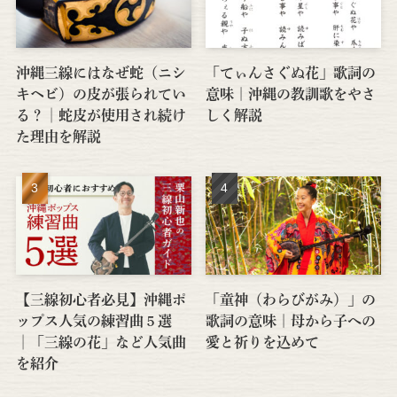
沖縄三線にはなぜ蛇（ニシ
「てぃんさぐぬ花」歌詞の
キヘビ）の皮が張られてい
意味｜沖縄の教訓歌をやさ
る？│蛇皮が使用され続け
しく解説
た理由を解説
【三線初心者必見】沖縄ポ
「童神（わらびがみ）」の
ップス人気の練習曲５選
歌詞の意味｜母から子への
│「三線の花」など人気曲
愛と祈りを込めて
を紹介