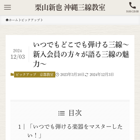
栗山新也 沖縄三線教室
9:00-19:00
ホーム
ピックアップ
いつでもどこでも弾ける三線～
2024
新入会員の方々が語る三線の魅
12/03
力～
2023年3月10日
2024年12月3日
ピックアップ
京都教室
目次
「いつでも弾ける楽器をマスターした
い！」