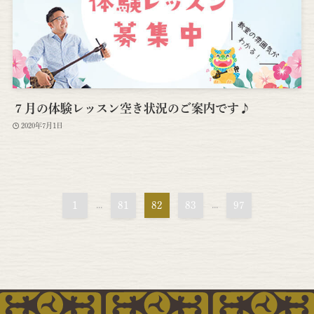
７月の体験レッスン空き状況のご案内です♪
2020年7月1日
1
...
81
82
83
...
97