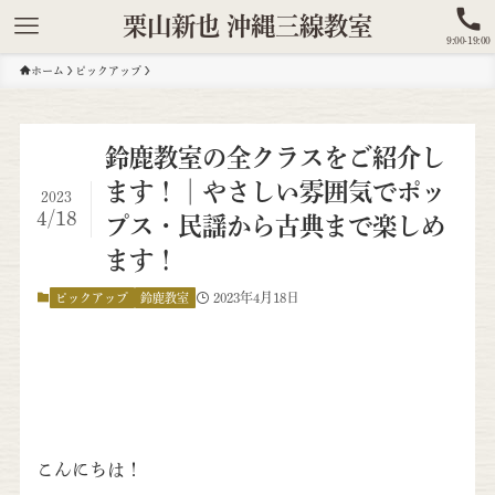
栗山新也 沖縄三線教室
9:00-19:00
ホーム
ピックアップ
鈴鹿教室の全クラスをご紹介し
ます！│やさしい雰囲気でポッ
2023
4/18
プス・民謡から古典まで楽しめ
ます！
2023年4月18日
ピックアップ
鈴鹿教室
こんにちは！