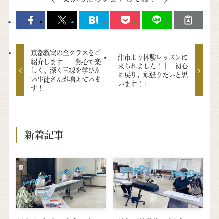
京都教室の全クラスをご
津市より体験レッスンに
紹介します！│熱心で楽
来られました！│「初心
しく、深く三線を学びた
に戻り、頑張りたいと思
い生徒さんが増えていま
います！」
す！
新着記事