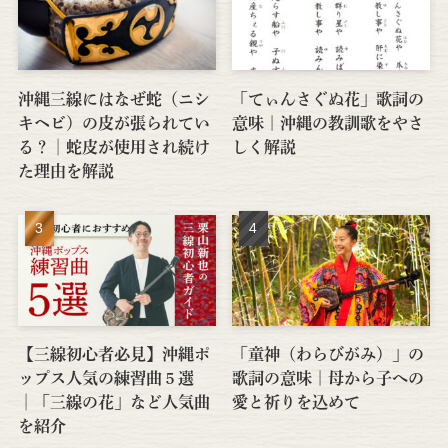
沖縄三線にはなぜ蛇（ニシ
「てぃんさぐぬ花」歌詞の
キヘビ）の皮が張られてい
意味｜沖縄の教訓歌をやさ
る？│蛇皮が使用され続け
しく解説
た理由を解説
【三線初心者必見】沖縄ポ
「童神（わらびがみ）」の
ップス人気の練習曲５選
歌詞の意味｜母から子への
│「三線の花」など人気曲
愛と祈りを込めて
を紹介