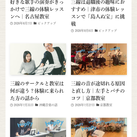
好きな歌手の演奏がきっ
三線は退職後の趣味にお
かけで三線の体験レッス
すすめ｜津市の体験レッ
ンへ｜名古屋教室
スンで「島人ぬ宝」に挑
戦
2026年8月7日
ピックアップ
2026年8月6日
ピックアップ
三線のサークルと教室は
三線の音が途切れる原因
何が違う？体験に来られ
と直し方｜左手とバチの
た方の話から
コツ｜京都教室
2026年7月31日
沖縄音楽の話
2026年7月27日
京都教室