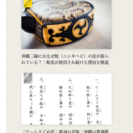
沖縄三線にはなぜ蛇（ニシキヘビ）の皮が張ら
れている？│蛇皮が使用され続けた理由を解説
「てぃんさぐぬ花」歌詞の意味｜沖縄の教訓歌