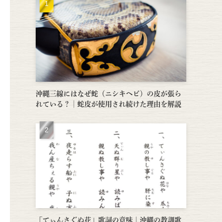
沖縄三線にはなぜ蛇（ニシキヘビ）の皮が張ら
れている？│蛇皮が使用され続けた理由を解説
「てぃんさぐぬ花」歌詞の意味｜沖縄の教訓歌