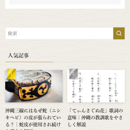
人気記事
沖縄三線にはなぜ蛇（ニシ
「てぃんさぐぬ花」歌詞の
キヘビ）の皮が張られてい
意味｜沖縄の教訓歌をやさ
る？│蛇皮が使用され続け
しく解説