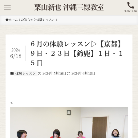
栗山新也 沖縄三線教室
9:00-19:00
ホーム
お知らせ
体験レッスン
６月の体験レッスン▷【京都】
2024
９日・２３日【鈴鹿】１日・１
6/18
５日
2024年5月16日
2024年6月18日
体験レッスン
<