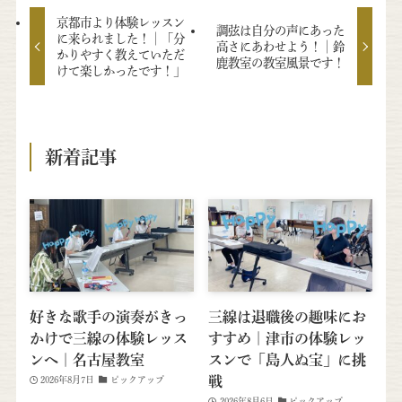
京都市より体験レッスン
調弦は自分の声にあった
に来られました！│「分
高さにあわせよう！│鈴
かりやすく教えていただ
鹿教室の教室風景です！
けて楽しかったです！」
新着記事
好きな歌手の演奏がきっ
三線は退職後の趣味にお
かけで三線の体験レッス
すすめ｜津市の体験レッ
ンへ｜名古屋教室
スンで「島人ぬ宝」に挑
戦
2026年8月7日
ピックアップ
2026年8月6日
ピックアップ