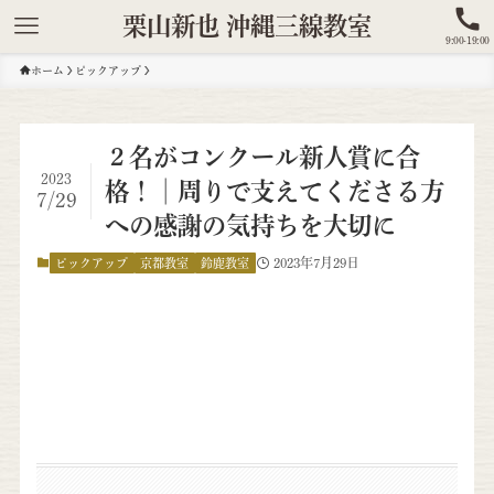
栗山新也 沖縄三線教室
9:00-19:00
ホーム
ピックアップ
２名がコンクール新人賞に合
2023
格！│周りで支えてくださる方
7/29
への感謝の気持ちを大切に
2023年7月29日
ピックアップ
京都教室
鈴鹿教室