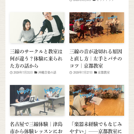
三線のサークルと教室は
三線の音が途切れる原因
何が違う？体験に来られ
と直し方｜左手とバチの
た方の話から
コツ｜京都教室
2026年7月31日
沖縄音楽の話
2026年7月27日
京都教室
名古屋で三線体験｜津島
「楽器未経験でもなじみ
市から体験レッスンにお
やすい」──京都教室に