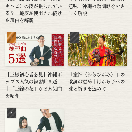
キヘビ）の皮が張られてい
意味｜沖縄の教訓歌をやさ
る？│蛇皮が使用され続け
しく解説
た理由を解説
【三線初心者必見】沖縄ポ
「童神（わらびがみ）」の
ップス人気の練習曲５選
歌詞の意味｜母から子への
│「三線の花」など人気曲
愛と祈りを込めて
を紹介