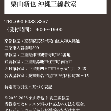
栗山新也 沖縄三線教室
TEL.090-6083-8357
〈受付時間〉 9:00〜19:00
京都教室：京都府京都市東山区大和大路通
三条東入若松町399
津教室：三重県津市観音寺町152番地
鈴鹿教室：三重県鈴鹿市住吉町 南谷口
四日市教室：三重県四日市市日永東1丁目2-25
名古屋教室：愛知県名古屋市中村区椿町20−15
特定商取引法に基づく表記
© 2020-2026 栗山新也 沖縄三線教室
当教室ではレッスン料のお支払い方法を現金、
クレジットカードからお選びいただけます。