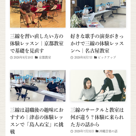
三線を習い直したい方の
好きな歌手の演奏がきっ
体験レッスン｜京都教室
かけで三線の体験レッス
で基礎を見直す
ンへ｜名古屋教室
2026年8月10日
京都教室
2026年8月7日
ピックアップ
三線は退職後の趣味にお
三線のサークルと教室は
すすめ｜津市の体験レッ
何が違う？体験に来られ
スンで「島人ぬ宝」に挑
た方の話から
戦
2026年7月31日
沖縄音楽の話