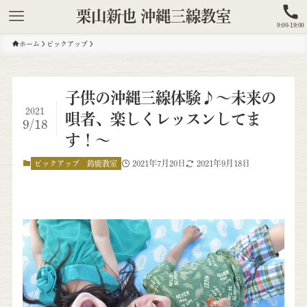
栗山新也 沖縄三線教室
9:00-19:00
ホーム
ピックアップ
子供の沖縄三線体験♪～未来の
2021
唄者、楽しくレッスンしてま
9/18
す！～
2021年7月20日
2021年9月18日
ピックアップ
鈴鹿教室