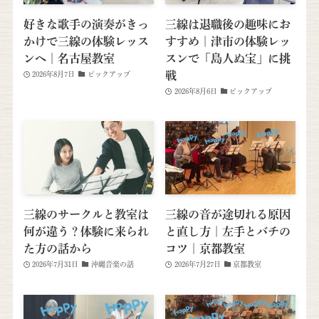
好きな歌手の演奏がきっ
三線は退職後の趣味にお
かけで三線の体験レッス
すすめ｜津市の体験レッ
ンへ｜名古屋教室
スンで「島人ぬ宝」に挑
戦
2026年8月7日
ピックアップ
2026年8月6日
ピックアップ
三線のサークルと教室は
三線の音が途切れる原因
何が違う？体験に来られ
と直し方｜左手とバチの
た方の話から
コツ｜京都教室
2026年7月31日
沖縄音楽の話
2026年7月27日
京都教室