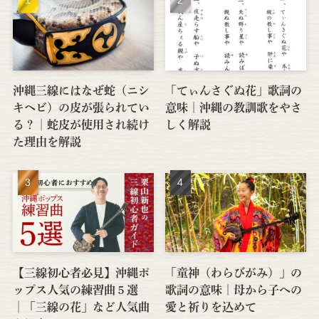
沖縄三線にはなぜ蛇（ニシ
「てぃんさぐぬ花」歌詞の
キヘビ）の皮が張られてい
意味｜沖縄の教訓歌をやさ
る？│蛇皮が使用され続け
しく解説
た理由を解説
【三線初心者必見】沖縄ポ
「童神（わらびがみ）」の
ップス人気の練習曲５選
歌詞の意味｜母から子への
│「三線の花」など人気曲
愛と祈りを込めて