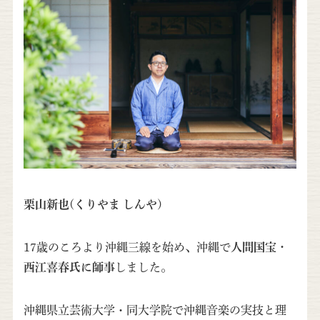
栗山新也(くりやま しんや)
17歳のころより沖縄三線を始め、沖縄で
人間国宝・
西江喜春氏に師事
しました。
沖縄県立芸術大学・同大学院で沖縄音楽の実技と理