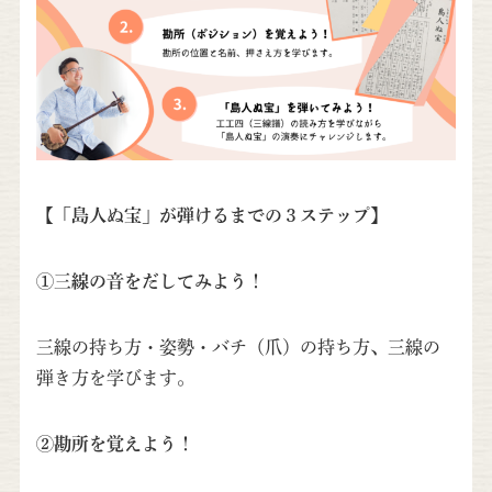
【「島人ぬ宝」が弾けるまでの３ステップ】
①三線の音をだしてみよう！
三線の持ち方・姿勢・バチ（爪）の持ち方、三線の
弾き方を学びます。
②勘所を覚えよう！