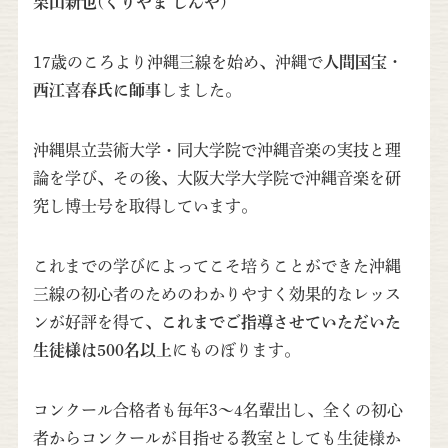
栗山新也(くりやま しんや)
17歳のころより沖縄三線を始め、沖縄で
人間国宝・
西江喜春氏に師事
しました。
沖縄県立芸術大学・同大学院で沖縄音楽の実技と理
論を学び、その後、大阪大学大学院で沖縄音楽を研
究し博士号を取得しています。
これまでの学びによってこそ培うことができた沖縄
三線の初心者のためのわかりやすく効果的なレッス
ンが好評を得て、
これまでご指導させていただいた
生徒様は500名以上
にものぼります。
コンクール合格者も毎年3～4名輩出し、全くの初心
者からコンクールが目指せる教室としても生徒様か