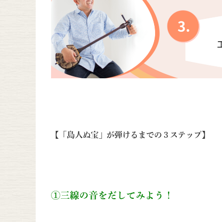
【「島人ぬ宝」が弾けるまでの３ステップ】
①三線の音をだしてみよう！