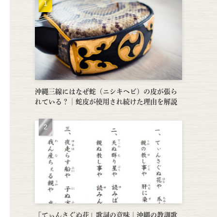
沖縄三線にはなぜ蛇（ニシキヘビ）の皮が張ら
れている？│蛇皮が使用され続けた理由を解説
「てぃんさぐぬ花」歌詞の意味｜沖縄の教訓歌