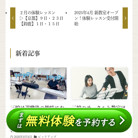
２月の体験レッスン
2025年4月 新教室オープ
▷【京都】９日・２３日
ン！体験レッスン受付開
【鈴鹿】１日・１５日
始
新着記事
三線は退職後の趣味にお
三線のサークルと教室は
すすめ｜津市の体験レッ
何が違う？体験に来られ
スンで「島人ぬ宝」に挑
た方の話から
戦
2026年7月31日
沖縄音楽の話
2026年8月6日
ピックアップ