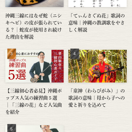
沖縄三線にはなぜ蛇（ニシ
「てぃんさぐぬ花」歌詞の
キヘビ）の皮が張られてい
意味｜沖縄の教訓歌をやさ
る？│蛇皮が使用され続け
しく解説
た理由を解説
【三線初心者必見】沖縄ポ
「童神（わらびがみ）」の
ップス人気の練習曲５選
歌詞の意味｜母から子への
│「三線の花」など人気曲
愛と祈りを込めて
を紹介