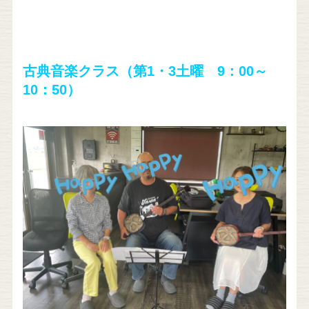
古典音楽クラス
（
第1・3土曜
9：00～
10：50）