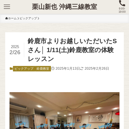
栗山新也 沖縄三線教室
9:00-
19:00
ホーム
ピックアップ
鈴鹿市よりお越しいただいたS
2025
さん│ 1/11(土)鈴鹿教室の体験
2/26
レッスン
2025年1月13日
2025年2月26日
ピックアップ
鈴鹿教室