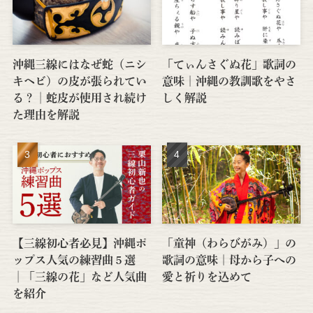
沖縄三線にはなぜ蛇（ニシ
「てぃんさぐぬ花」歌詞の
キヘビ）の皮が張られてい
意味｜沖縄の教訓歌をやさ
る？│蛇皮が使用され続け
しく解説
た理由を解説
【三線初心者必見】沖縄ポ
「童神（わらびがみ）」の
ップス人気の練習曲５選
歌詞の意味｜母から子への
│「三線の花」など人気曲
愛と祈りを込めて
を紹介