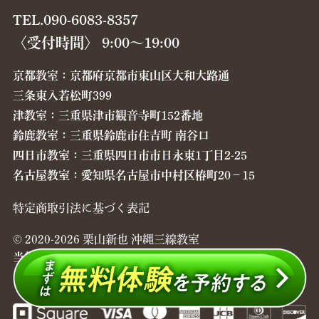
TEL.090-6083-8357
〈受付時間〉 9:00〜19:00
京都教室：京都府京都市東山区大和大路通
三条東入若松町399
津教室：三重県津市観音寺町152番地
鈴鹿教室：三重県鈴鹿市住吉町 南谷口
四日市教室：三重県四日市市日永東1丁目2-25
名古屋教室：愛知県名古屋市中村区椿町20−15
特定商取引法に基づく表記
© 2020-2026 栗山新也 沖縄三線教室
当教室ではレッスン料のお支払い方法を現金、
クレジットカードからお選びいただけます。