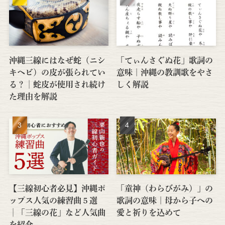
沖縄三線にはなぜ蛇（ニシ
「てぃんさぐぬ花」歌詞の
キヘビ）の皮が張られてい
意味｜沖縄の教訓歌をやさ
る？│蛇皮が使用され続け
しく解説
た理由を解説
【三線初心者必見】沖縄ポ
「童神（わらびがみ）」の
ップス人気の練習曲５選
歌詞の意味｜母から子への
│「三線の花」など人気曲
愛と祈りを込めて
を紹介