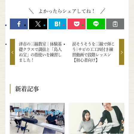
よかったらシェアしてね！
津市の三線教室｜体験基
涙そうそうを三線で弾こ
礎クラスで調弦と「島人
う|サビの工工四付き練
ぬ宝」の指使いを練習し
習動画で段階レッスン
ました！
【初心者向け】
新着記事