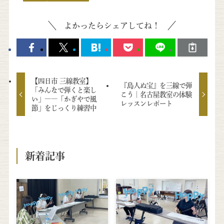
よかったらシェアしてね！
【四日市 三線教室】
『島人ぬ宝』を三線で弾
「みんなで弾くと楽し
こう｜名古屋教室の体験
い」――「かぎやで風
レッスンレポート
節」をじっくり練習中
新着記事