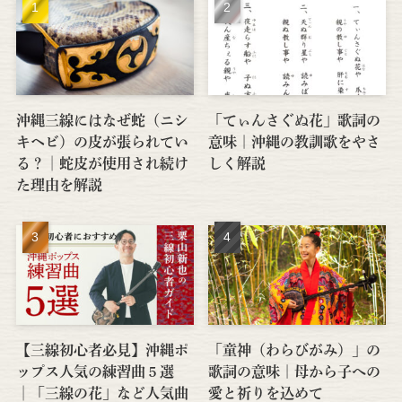
沖縄三線にはなぜ蛇（ニシ
「てぃんさぐぬ花」歌詞の
キヘビ）の皮が張られてい
意味｜沖縄の教訓歌をやさ
る？│蛇皮が使用され続け
しく解説
た理由を解説
【三線初心者必見】沖縄ポ
「童神（わらびがみ）」の
ップス人気の練習曲５選
歌詞の意味｜母から子への
│「三線の花」など人気曲
愛と祈りを込めて