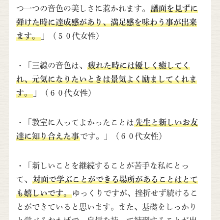
つ一つの音色の美しさに惹かれます。
譜面を見ずに
弾けた時に達成感があり、満足感を味わう事が出来
ます。
」（５０代女性）
・「三線の音色は、
疲れた時には優しく癒してく
れ、元気になりたいときは景気よく励ましてくれま
す。
」（６０代女性）
・「教室に入ってよかったことは
先生と新しいお友
達に知り合えた事
です。」（６０代女性）
・「新しいことを継続することが苦手な私にとっ
て、
対面で学ぶことができる場所があることはとて
も嬉しいです。
ゆっくりですが、挫折せず続けるこ
とができていると思います。また、基礎をしっかり