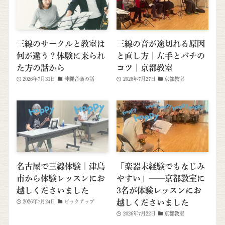
三線のサークルと教室は
三線の音が途切れる原因
何が違う？体験に来られ
と直し方｜左手とバチの
た方の話から
コツ｜京都教室
2026年7月31日
沖縄音楽の話
2026年7月27日
京都教室
名古屋で三線体験｜津島
「楽器未経験でもなじみ
市から体験レッスンにお
やすい」──京都教室に
越しくださいました
3名が体験レッスンにお
越しくださいました
2026年7月24日
ピックアップ
2026年7月22日
京都教室