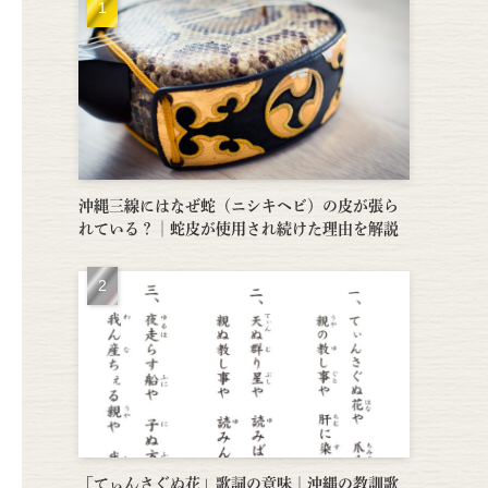
沖縄三線にはなぜ蛇（ニシキヘビ）の皮が張ら
れている？│蛇皮が使用され続けた理由を解説
「てぃんさぐぬ花」歌詞の意味｜沖縄の教訓歌