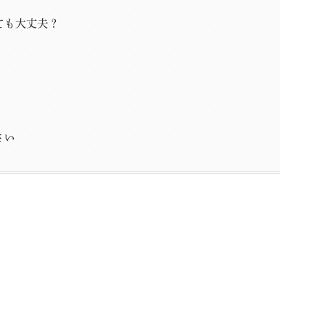
？
ても大丈夫？
さい