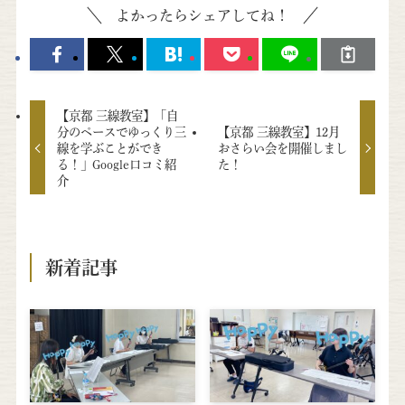
よかったらシェアしてね！
【京都 三線教室】「自
分のペースでゆっくり三
【京都 三線教室】12月
線を学ぶことができ
おさらい会を開催しまし
る！」Google口コミ紹
た！
介
新着記事