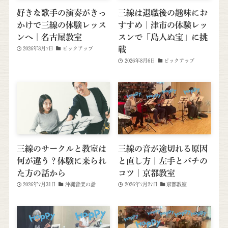
好きな歌手の演奏がきっ
三線は退職後の趣味にお
かけで三線の体験レッス
すすめ｜津市の体験レッ
ンへ｜名古屋教室
スンで「島人ぬ宝」に挑
戦
2026年8月7日
ピックアップ
2026年8月6日
ピックアップ
三線のサークルと教室は
三線の音が途切れる原因
何が違う？体験に来られ
と直し方｜左手とバチの
た方の話から
コツ｜京都教室
2026年7月31日
沖縄音楽の話
2026年7月27日
京都教室