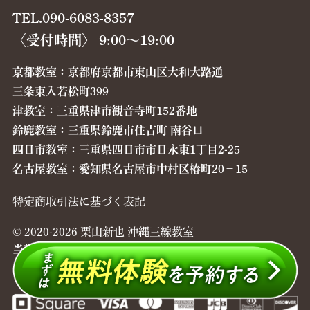
TEL.090-6083-8357
〈受付時間〉 9:00〜19:00
京都教室：京都府京都市東山区大和大路通
三条東入若松町399
津教室：三重県津市観音寺町152番地
鈴鹿教室：三重県鈴鹿市住吉町 南谷口
四日市教室：三重県四日市市日永東1丁目2-25
名古屋教室：愛知県名古屋市中村区椿町20−15
特定商取引法に基づく表記
© 2020-2026 栗山新也 沖縄三線教室
当教室ではレッスン料のお支払い方法を現金、
クレジットカードからお選びいただけます。