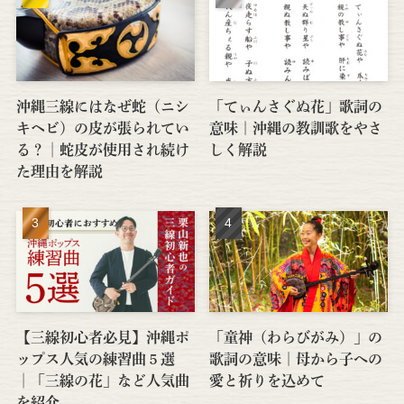
沖縄三線にはなぜ蛇（ニシ
「てぃんさぐぬ花」歌詞の
キヘビ）の皮が張られてい
意味｜沖縄の教訓歌をやさ
る？│蛇皮が使用され続け
しく解説
た理由を解説
【三線初心者必見】沖縄ポ
「童神（わらびがみ）」の
ップス人気の練習曲５選
歌詞の意味｜母から子への
│「三線の花」など人気曲
愛と祈りを込めて
を紹介