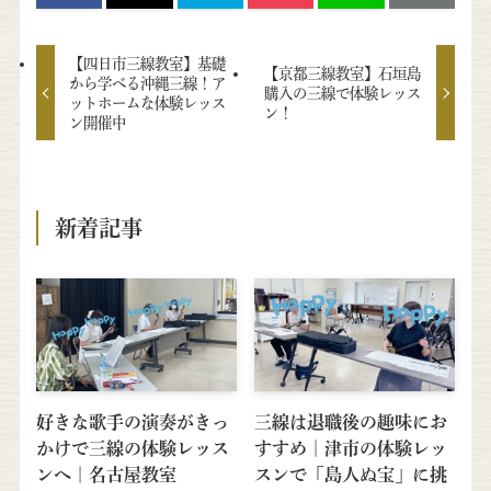
【四日市三線教室】基礎
【京都三線教室】石垣島
から学べる沖縄三線！ア
購入の三線で体験レッス
ットホームな体験レッス
ン！
ン開催中
新着記事
好きな歌手の演奏がきっ
三線は退職後の趣味にお
かけで三線の体験レッス
すすめ｜津市の体験レッ
ンへ｜名古屋教室
スンで「島人ぬ宝」に挑