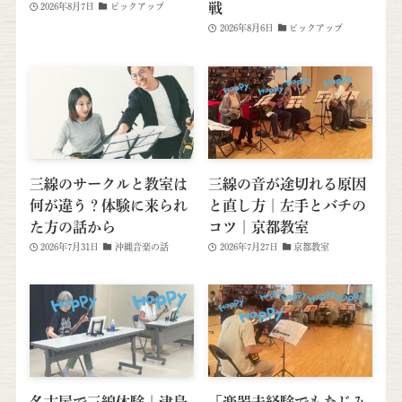
戦
2026年8月7日
ピックアップ
2026年8月6日
ピックアップ
三線のサークルと教室は
三線の音が途切れる原因
何が違う？体験に来られ
と直し方｜左手とバチの
た方の話から
コツ｜京都教室
2026年7月31日
沖縄音楽の話
2026年7月27日
京都教室
名古屋で三線体験｜津島
「楽器未経験でもなじみ