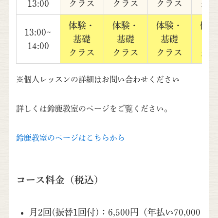
13:00
クラス
クラス
クラス
クラ
体験・
体験・
体験・
体験
13:00~
基礎
基礎
基礎
基
14:00
クラス
クラス
クラス
クラ
※個人レッスンの詳細はお問い合わせください
詳しくは鈴鹿教室のページをご覧ください。
鈴鹿教室のページはこちらから
コース料金（税込）
月2回(振替1回付)：6,500円（年払い70,000