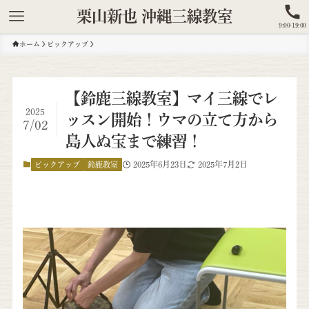
栗山新也 沖縄三線教室
9:00-19:00
ホーム
ピックアップ
【鈴鹿三線教室】マイ三線でレ
2025
ッスン開始！ウマの立て方から
7/02
島人ぬ宝まで練習！
2025年6月23日
2025年7月2日
ピックアップ
鈴鹿教室