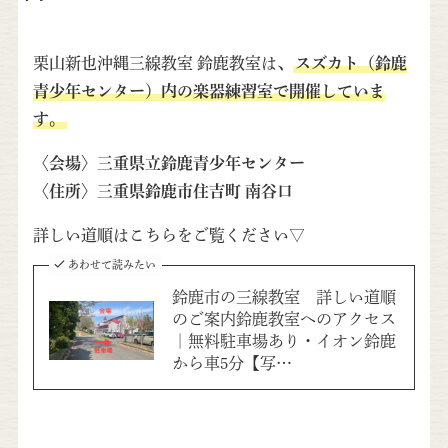
栗山新也沖縄三線教室 鈴鹿教室は、
スズカト（鈴鹿
青少年センター）内の楽器練習室で開催していま
す。
〈会場〉
三重県立鈴鹿青少年センター
〈住所〉
三重県鈴鹿市住吉町 南谷口
詳しい道順はこちらをご覧ください▽
あわせて読みたい
鈴鹿市の三線教室 詳しい道順
のご案内鈴鹿教室へのアクセス
｜無料駐車場あり・イオン鈴鹿
から車5分【写…