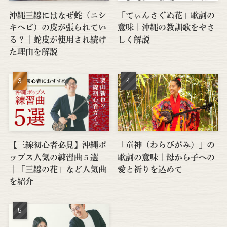
沖縄三線にはなぜ蛇（ニシ
「てぃんさぐぬ花」歌詞の
キヘビ）の皮が張られてい
意味｜沖縄の教訓歌をやさ
る？│蛇皮が使用され続け
しく解説
た理由を解説
【三線初心者必見】沖縄ポ
「童神（わらびがみ）」の
ップス人気の練習曲５選
歌詞の意味｜母から子への
│「三線の花」など人気曲
愛と祈りを込めて
を紹介