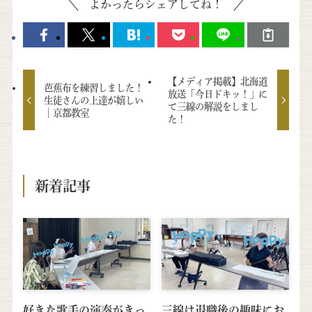
よかったらシェアしてね！
【メディア掲載】北海道
芭蕉布を練習しました！
放送「今日ドキッ！」に
生徒さんの上達が嬉しい
て三線の解説をしまし
│京都教室
た！
新着記事
好きな歌手の演奏がきっ
三線は退職後の趣味にお