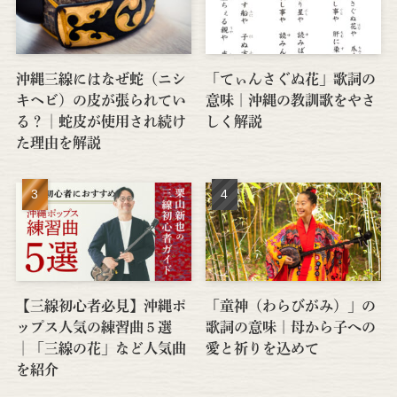
沖縄三線にはなぜ蛇（ニシ
「てぃんさぐぬ花」歌詞の
キヘビ）の皮が張られてい
意味｜沖縄の教訓歌をやさ
る？│蛇皮が使用され続け
しく解説
た理由を解説
【三線初心者必見】沖縄ポ
「童神（わらびがみ）」の
ップス人気の練習曲５選
歌詞の意味｜母から子への
│「三線の花」など人気曲
愛と祈りを込めて
を紹介