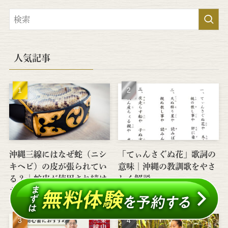
人気記事
沖縄三線にはなぜ蛇（ニシ
「てぃんさぐぬ花」歌詞の
キヘビ）の皮が張られてい
意味｜沖縄の教訓歌をやさ
る？│蛇皮が使用され続け
しく解説
た理由を解説