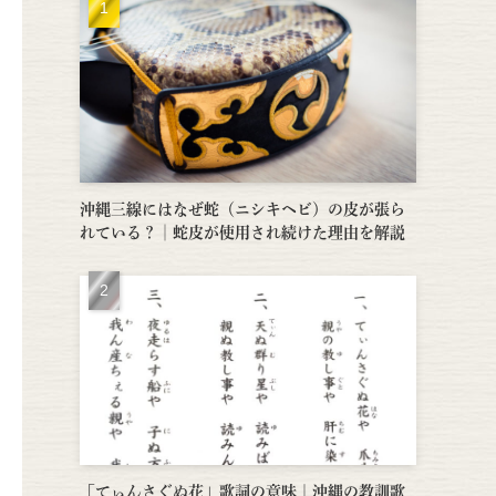
沖縄三線にはなぜ蛇（ニシキヘビ）の皮が張ら
れている？│蛇皮が使用され続けた理由を解説
「てぃんさぐぬ花」歌詞の意味｜沖縄の教訓歌